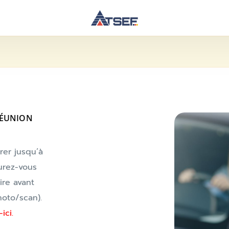
RÉUNION
rer jusqu’à
urez-vous
ire avant
oto/scan).
ici.